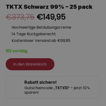
TKTX Schwarz 99% – 25 pack
Ursprünglicher
Aktueller
€
373,75
€
149,95
Preis
Preis
Hochwertige Betäubungscreme
war:
ist:
14 Tage Rückgaberecht
€373,75
€149,95.
Kostenloser Versand ab €69,95
512 vorrätig
In den Warenkorb
Rabatt sichern!
Gutscheincode „
TKTX10
“ – jetzt 10 %
sparen!