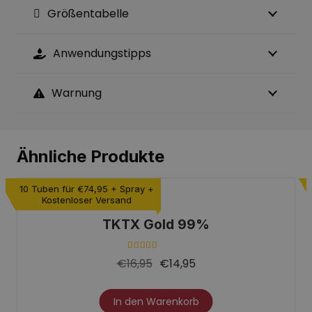
Größentabelle
Anwendungstipps
Warnung
Ähnliche Produkte
10 Tuben für €74,95 +
Spray +
Kostenloser Versand
TKTX Gold 99%
Bewertet mit
4.50
von 5
€
16,95
€
14,95
Dieses
In den Warenkorb