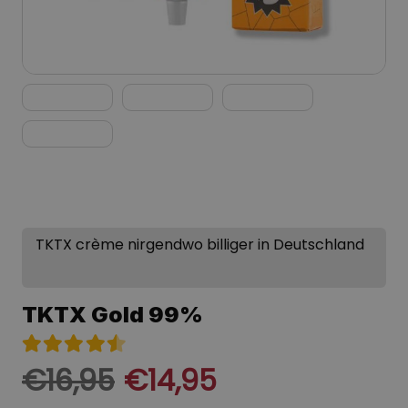
TKTX crème nirgendwo billiger in Deutschland
TKTX Gold 99%
Bewertet mit
4.50
von 5
€
16,95
€
14,95