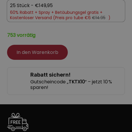
25 Stück - €149,95
60% Rabatt +
Spray +
Betäubungsgel gratis +
Kostenloser Versand (Preis pro tube €6
€14.95
)
753 vorrätig
In den Warenkorb
Rabatt sichern!
Gutscheincode „
TKTX10
“ – jetzt 10 %
sparen!