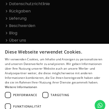
Datenschutzrichtlinie
Rückgaben
Lieferung
Beschwerden
Blog
Über uns
Kontakt
Diese Webseite verwendet Cookies.
Wir verwenden Cookies, um Inhalte und Anzeigen zu personalisieren
Offizielles Hologramm
und unseren Datenverkehr zu analysieren. Wir geben Informationen
über Ihre Nutzung unserer Website auch an unsere Werbe- und
Analysepartner weiter, die diese möglicherweise mit anderen
Informationen kombinieren, die Sie ihnen bereitgestellt haben oder
die sie im Rahmen Ihrer Nutzung ihrer Dienste gesammelt haben.
Weitere Informationen
© Copyright 2026– Tktxde.de– Alle Rechte
vorbehalten.
PERFORMANCE
TARGETING
FUNKTIONALITÄT