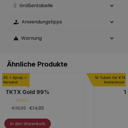
Größentabelle
Anwendungstipps
Warnung
Ähnliche Produkte
10 Tuben für €74,95 +
Spray +
Kostenloser Versand
TKTX Schwarz 99%
Bewertet mit
4.50
von 5
€
16,95
€
14,95
Dieses
In den Warenkorb