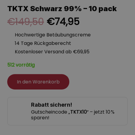
TKTX Schwarz 99% – 10 pack
Ursprünglicher
Aktueller
€
149,50
€
74,95
Preis
Preis
Hochwertige Betäubungscreme
war:
ist:
14 Tage Rückgaberecht
€149,50
€74,95.
Kostenloser Versand ab €69,95
512 vorrätig
In den Warenkorb
Rabatt sichern!
Gutscheincode „
TKTX10
“ – jetzt 10 %
sparen!