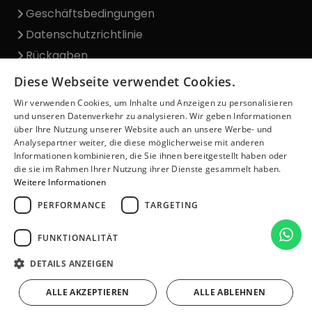
Geschäftsbedingungen
Datenschutzrichtlinie
Rückgaben
Lieferung
Diese Webseite verwendet Cookies.
Beschwerden
Wir verwenden Cookies, um Inhalte und Anzeigen zu personalisieren
Blog
und unseren Datenverkehr zu analysieren. Wir geben Informationen
über Ihre Nutzung unserer Website auch an unsere Werbe- und
Über uns
Analysepartner weiter, die diese möglicherweise mit anderen
Informationen kombinieren, die Sie ihnen bereitgestellt haben oder
Kontakt
die sie im Rahmen Ihrer Nutzung ihrer Dienste gesammelt haben.
Weitere Informationen
Offizielles Hologramm
PERFORMANCE
TARGETING
FUNKTIONALITÄT
DETAILS ANZEIGEN
© Copyright 2026– Tktxde.de– Alle Rechte
ALLE AKZEPTIEREN
ALLE ABLEHNEN
vorbehalten.