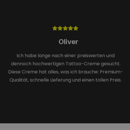
Stefan
Selten finde ich ein Angebot, das sowohl günstig als
auch qualitativ hochwertig ist. Das Hologramm gab
mir die Sicherheit, ein wirklich erstklassiges Produkt
zu erhalten, und die schnelle Lieferung war
fantastisch.